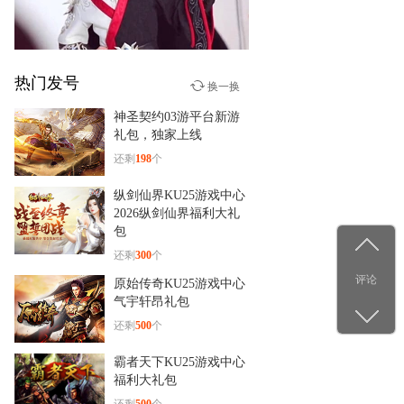
绍＆实战
热门发号
少年群侠传
换一换
12-29
神圣契约03游平台新游
杨洋古装新造型！《少年群
礼包，独家上线
侠传》
还剩
198
个
纵剑仙界KU25游戏中心
2026纵剑仙界福利大礼
包
还剩
300
个
评论
原始传奇KU25游戏中心
气宇轩昂礼包
还剩
500
个
霸者天下KU25游戏中心
福利大礼包