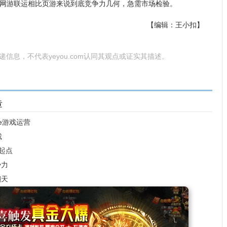
网游联运相比页游来说到底竞争力几何，急需市场检验。
【编辑：王小扣】
为传递信息，不代表yeyou.com认同其观点或证实其描述。
章
ne游戏运营
裁
是起点
势力
翻天