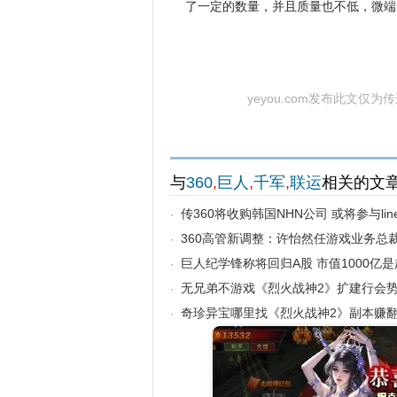
了一定的数量，并且质量也不低，微端
yeyou.com发布此文仅
与
360
,
巨人
,
千军
,
联运
相关的文
传360将收购韩国NHN公司 或将参与li
·
360高管新调整：许怡然任游戏业务总
·
巨人纪学锋称将回归A股 市值1000亿
·
无兄弟不游戏《烈火战神2》扩建行会
·
奇珍异宝哪里找《烈火战神2》副本赚
·