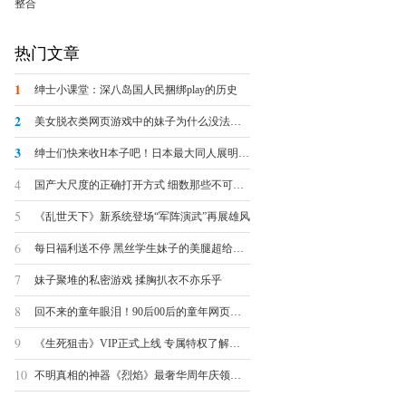
整合
热门文章
1
绅士小课堂：深八岛国人民捆绑play的历史
2
美女脱衣类网页游戏中的妹子为什么没法被脱光？
3
绅士们快来收H本子吧！日本最大同人展明日开幕
4
国产大尺度的正确打开方式 细数那些不可描述的羞羞页游
5
《乱世天下》新系统登场“军阵演武”再展雄风
6
每日福利送不停 黑丝学生妹子的美腿超给力诱惑
7
妹子聚堆的私密游戏 揉胸扒衣不亦乐乎
8
回不来的童年眼泪！90后00后的童年网页游戏大盘点
9
《生死狙击》VIP正式上线 专属特权了解一下
10
不明真相的神器《烈焰》最奢华周年庆领跑全球