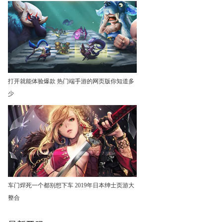
打开就能体验爆款 热门端手游的网页版你知道多
少
车门焊死一个都别想下车 2019年日本绅士页游大
整合