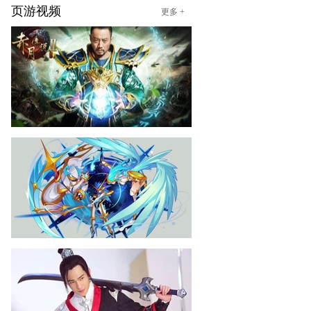
页游视频
更多 +
赤月传说2
03-10
《赤月传说2》张涵予片场视
频
赛尔号
02-10
《赛尔号》天尊啸傲白虎介