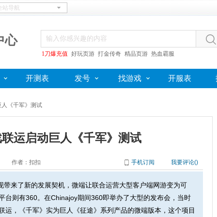
中心
1刀爆充值
好玩页游
打金传奇
精品页游
热血霸服
开测表
发号
找游戏
开服表
动巨人《千军》测试
游戏联运启动巨人《千军》测试
作者：扣扣
手机订阅
我要评论(
)
现带来了新的发展契机，微端让联合运营大型客户端网游变为可
则有360。在Chinajoy期间360即举办了大型的发布会，当时
联运，《千军》实为巨人《征途》系列产品的微端版本，这个项目