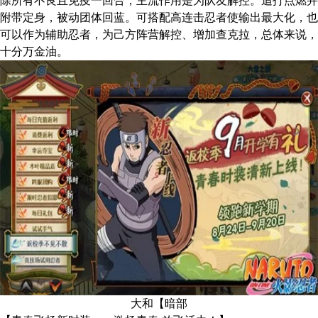
除所有不良且免疫一回合，主流作用是为队友解控。追打点燃并
附带定身，被动团体回蓝。可搭配高连击忍者使输出最大化，也
可以作为辅助忍者，为己方阵营解控、增加查克拉，总体来说，
十分万金油。
大和【暗部