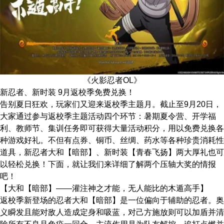
《火影忍者OL》
新忍者、新时装 9月返校季免费兑换！
告别夏日狂欢，玩家们又迎来返校季主题月。截止至9月20日，
大家通过参与返校季主题活动四个环节：暑期夏令营、开学福
利、教师节、集训任务即可获得大量活动积分，用以免费兑换各
种游戏好礼。不但有点券、铜币、丝绸、药水等各种珍贵消耗性
道具，新忍者大和【暗部】、新时装【青春飞扬】两大厚礼也可
以轻松兑换！下面，就让我们来详细了解两个压轴大奖的情报
吧！
【大和【暗部】——灌注神之才能，无人能比的木遁高手】
返校季新登场的忍者大和【暗部】是一位偏向于辅助的忍者。奥
义瞬发且能对敌人造成定身和吸蓝，对己方施放则可以加盾并清