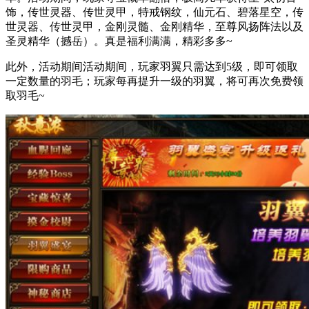
饰，传世灵器、传世灵甲，特戒钢纹，仙元石、碧落星空，传
世灵器、传世灵甲，金刚灵髓、金刚精华，至尊风扬阵法以及
圣灵精华（撼岳）。真是福利满满，精彩多多~
此外，活动期间活动期间，玩家羽翼只需达到5级，即可领取
一定数量的羽毛；玩家每再提升一级的羽翼，将可再次免费领
取羽毛~