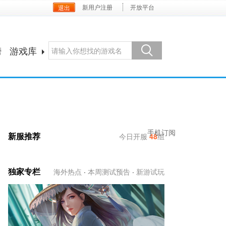
新用户注册
开放平台
榜
游戏库
手机订阅
新服推荐
今日开服
48
组
独家专栏
海外热点
·
本周测试预告
·
新游试玩