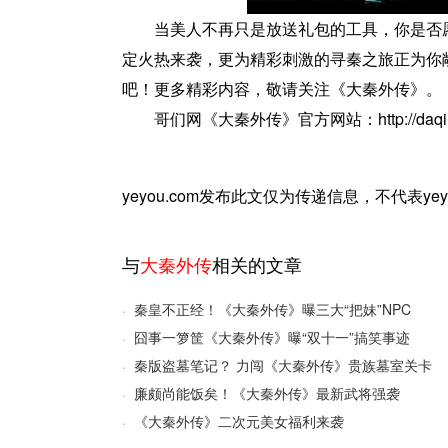
当美人不再只是放送礼包的工具，你是否
定火热来袭，更为精彩刺激的寻秦之旅正为你
吧！更多精彩内容，敬请关注《大秦外传》。
哥们网《大秦外传》官方网站：http://daqin.
yeyou.com发布此文仅为传递信息，不代表ye
与
大秦外传
相关的文章
秦皇不正经！《大秦外传》曝三大“把妹”NPC
·
囧事一箩筐《大秦外传》曝“双十一”搞笑事迹
·
秦版盗墓笔记？ 力闯《大秦外传》贵族墓室关卡
·
廉颇尚能饭矣！《大秦外传》最新武将强袭
·
《大秦外传》二次元美女福利来袭
·