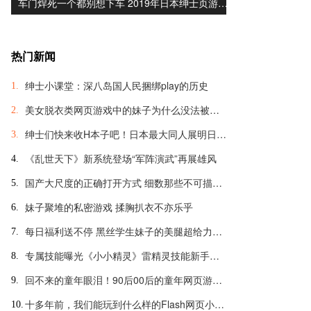
车门焊死一个都别想下车 2019年日本绅士页游…
热门新闻
绅士小课堂：深八岛国人民捆绑play的历史
1.
美女脱衣类网页游戏中的妹子为什么没法被脱光？
2.
绅士们快来收H本子吧！日本最大同人展明日开幕
3.
《乱世天下》新系统登场“军阵演武”再展雄风
4.
国产大尺度的正确打开方式 细数那些不可描述的羞羞页游
5.
妹子聚堆的私密游戏 揉胸扒衣不亦乐乎
6.
每日福利送不停 黑丝学生妹子的美腿超给力诱惑
7.
专属技能曝光《小小精灵》雷精灵技能新手引导
8.
回不来的童年眼泪！90后00后的童年网页游戏大盘点
9.
十多年前，我们能玩到什么样的Flash网页小游戏？
10.