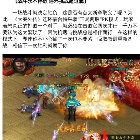
【战斗永不停歇 连环挑战超过瘾】
一场战斗就决定胜负，这是否有点太断章取义了呢？为
此，《大秦外传》连环擂台特采取“三局两胜”PK模式，玩家
若想真正的打败一个对手，就必须在击败它两次才行！千万不
要认为这太繁琐了，因为机遇与挑战总是相伴而行，在这样的
模式下，即使你不小心输了一次也不要紧，吸取教训重新备
战，相信下一次胜利就属于你！