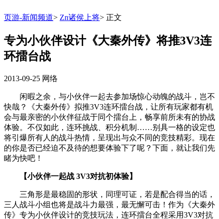
页游-新闻频道
>
Zn诸侯上将
>
正文
专为小伙伴设计《大秦外传》将推3V3连
环擂台战
2013-09-25
网络
闲暇之余，与小伙伴一起去参加场惊心动魄的战斗，岂不
快哉？《大秦外传》拟推3V3连环擂台战，让所有玩家都有机
会与最亲密的小伙伴征战于同个擂台上，畅享前所未有的协战
体验。不仅如此，连环挑战、积分机制……别具一格的设定也
将引爆所有人的战斗热情，呈现出与众不同的竞技精彩。现在
的你是否已经迫不及待的想要体验下了呢？下面，就让我们先
睹为快吧！
【小伙伴一起战 3V3对抗初体验】
三角形是最稳固的形状，同理可证，若是配合得当的话，
三人战斗小组也将是战斗力最强，最无懈可击！作为《大秦外
传》专为小伙伴设计的竞技玩法，连环擂台全程采用3V3对抗