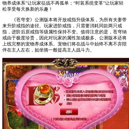
物养成体系”让玩家征战不再孤单；“时装系统变革”让玩家轻
松享受每天换新的乐趣！
《苍穹变》公测版本将开放戒指升级体系，为所有夫妻带
来升阶戒指的途径。玩家进阶戒指，只需要消耗同款两只戒
指，进阶后原戒指等级属性保持不变。值得注意的是，苍穹纳
戒由于极度珍贵，因此对玩家的属性加成极多。公测版本还将
上线完整的宠物养成体系。宠物们将在战斗中始终不离不弃陪
伴在主人左右，如坐骑一般提高主人战斗力。