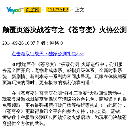
页游网
>
17173APP
>
正文
颠覆页游决战苍穹之《苍穹变》火热公测
2014-09-26 10:07
作者：网络
0
点击领取征战天下独家公测礼包>>>
3D微端巨作《苍穹变》“极致公测”火爆进行中，公测服
务器全面开启，宠物养成体系、戒指升级体系、全新时装系
统、新剧情、新副本等一系列内容同步呈现。玩家在体验颠覆
页游玩法的同时，更有极致的福利倾囊相送！
在《苍穹变》普天庆公测“好礼三重奏”大型回馈活动中，
玩家登录游戏就能享受保送至满级的各色礼包，商城道具也将
免费领取，更有最强翅膀打破门槛等待玩家抱走！与此同时，
《苍穹变》更获得腾讯全平台的鼎力支持，QQ会员、蓝钻、
黄钻数十种极致公测庆典回馈活动火爆启动，为玩家们决战苍
穹提供全方位的武装。