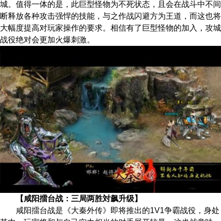
城。值得一体的是，此巨型怪物为不死状态，且会在战斗中不间
断释放各种攻击强悍的技能，与之作战闪避方为王道，而这也将
大幅度提高对玩家操作的要求。相信有了巨型怪物的加入，攻城
战役绝对会更加火爆刺激。
【咸阳擂台战：三局两胜対飙升级】
咸阳擂台战是《大秦外传》即将推出的1V1争霸战役，身处