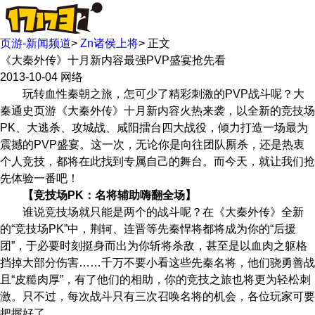
页游-新闻频道
>
Zn诸侯上将
>
正文
《大秦外传》十月新内容最强PVP盛宴抢先看
2013-10-04
网络
玩转血性秦朝之旅，怎可少了精彩刺激的PVP战斗呢？大
秦通史页游《大秦外传》十月新内容火热来袭，以全新的竞技场
PK、大逃杀、攻城战、咸阳擂台四大战役，倾力打造一场最为
震撼的PVP盛宴。这一次，无论你是向往团队厮杀，还是热衷
个人竞技，都将在此找到专属自己的舞台。而今天，就让我们抢
先体验一番吧！
【竞技场PK：名将辅助嗨翻全场】
谁说竞技场就只能是两个的战斗呢？在《大秦外传》全新
的“竞技场PK”中，荆轲、连晋等先秦悍将都将成为你的“后援
团”，于必要时刻挺身而出为你斩将杀敌，甚至是以血肉之躯格
挡掉大部分伤害……千万不要小看这些先秦名将，他们骁勇善战
且“皮糙肉厚”，有了他们的相助，你的竞技之旅也将更为轻松刺
激。只不过，每次战斗只有三次召唤名将的机会，各位玩家可要
把握好了。