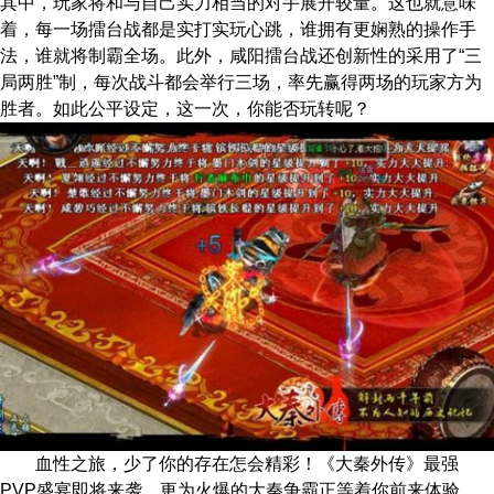
其中，玩家将和与自己实力相当的对手展开较量。这也就意味
着，每一场擂台战都是实打实玩心跳，谁拥有更娴熟的操作手
法，谁就将制霸全场。此外，咸阳擂台战还创新性的采用了“三
局两胜”制，每次战斗都会举行三场，率先赢得两场的玩家方为
胜者。如此公平设定，这一次，你能否玩转呢？
血性之旅，少了你的存在怎会精彩！《大秦外传》最强
PVP盛宴即将来袭，更为火爆的大秦争霸正等着你前来体验。