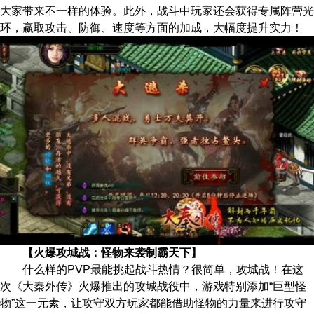
大家带来不一样的体验。此外，战斗中玩家还会获得专属阵营光
环，赢取攻击、防御、速度等方面的加成，大幅度提升实力！
【火爆攻城战：怪物来袭制霸天下】
什么样的PVP最能挑起战斗热情？很简单，攻城战！在这
次《大秦外传》火爆推出的攻城战役中，游戏特别添加“巨型怪
物”这一元素，让攻守双方玩家都能借助怪物的力量来进行攻守