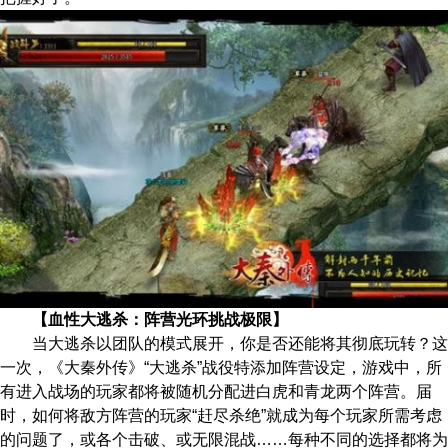
【血性大逃杀：阵营光环挑战极限】
当大逃杀以团队的模式展开，你是否还能将其彻底玩转？这
一次，《大秦外传》“大逃杀”战役特添加阵营设定，游戏中，所
有进入战场的玩家都将被随机分配进白虎和青龙两个阵营。届
时，如何将敌方阵营的玩家“赶尽杀绝”就成为每个玩家所需考虑
的问题了，或各个击破、或无限混战……每种不同的选择都将为