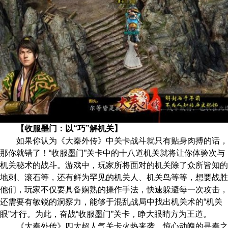
【收服墨门：以“巧”解机关】
如果你认为《大秦外传》中关卡战斗就只有贴身肉搏的话，
那你就错了！“收服墨门”关卡中的十八道机关就将让你体验次与
机关秘术的战斗。游戏中，玩家所将面对的机关除了众所皆知的
地刺、滚石等，还有鲜为罕见的机关人、机关鸟等等，想要战胜
他们，玩家不仅要具备娴熟的操作手法，快速躲避每一次攻击，
还需要有敏锐的洞察力，能够于混乱战局中找出机关术的“机关
眼”才行。为此，奋战“收服墨门”关卡，睁大眼睛方为王道。
《大秦外传》四大超人气关卡火热来袭，惊心动魄的寻秦之