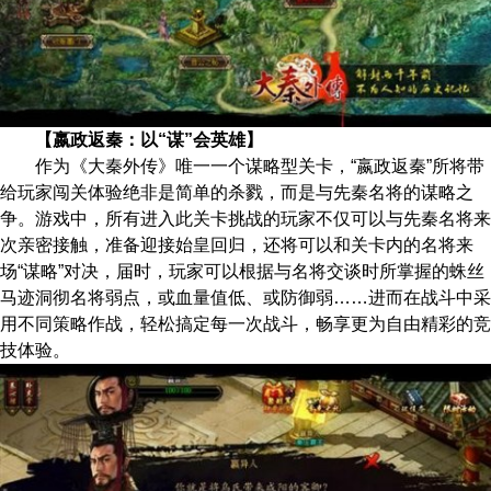
【嬴政返秦：以“谋”会英雄】
作为《大秦外传》唯一一个谋略型关卡，“嬴政返秦”所将带
给玩家闯关体验绝非是简单的杀戮，而是与先秦名将的谋略之
争。游戏中，所有进入此关卡挑战的玩家不仅可以与先秦名将来
次亲密接触，准备迎接始皇回归，还将可以和关卡内的名将来
场“谋略”对决，届时，玩家可以根据与名将交谈时所掌握的蛛丝
马迹洞彻名将弱点，或血量值低、或防御弱……进而在战斗中采
用不同策略作战，轻松搞定每一次战斗，畅享更为自由精彩的竞
技体验。