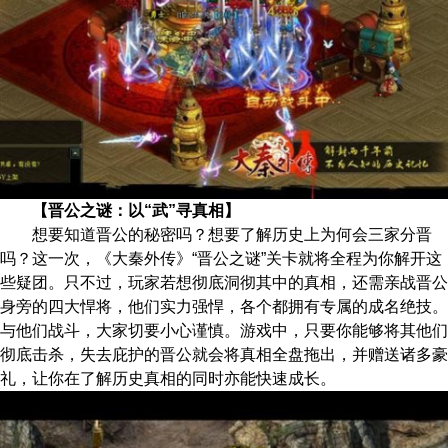
【晋公之谜：以“武”寻真相】
想要知道晋公的秘密吗？想要了解历史上为何会三家分晋
吗？这一次，《大秦外传》“晋公之谜”关卡就将全程为你解开这
些疑团。只不过，玩家若想彻底洞彻其中的真相，还需亲战晋公
身旁的四大悍将，他们实力强悍，各个都拥有专属的成名绝技。
与他们战斗，大家切要小心谨慎。游戏中，只要你能够将其他们
彻底击杀，失去庇护的晋公就会将真相全盘拖出，并赠送诸多豪
礼，让你在了解历史真相的同时亦能快速成长。