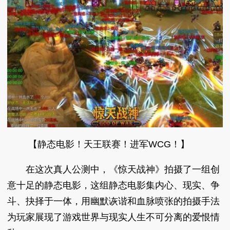
【静态电影！天王联赛！进军WCG！】
在这次真人公测中，《惊天战神》拍摄了一组创
意十足的静态电影，这组静态电影集内心、现实、争
斗、抉择于一体，用幽默诙谐和血脉喷张的拍摄手法
为玩家展现了游戏世界与现实人生不可分离的爱恨情