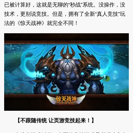
已被计算好，这就是无聊的“秒战”系统。没操作，没
技术，更别说竞技。但是，拥有了全新“真人竞技”玩
法的《惊天战神》就完全不同！
【不跟随传统 让页游竞技起来！】