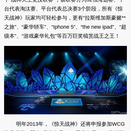
台代表淘汰赛、平台代表总决赛3个阶段，所有《惊
天战神》玩家均可轻松参与，更有“拉斯维加斯豪赌**
之旅”、“豪华轿车”、“Iphone 5”、“the new ipad”、“超
级本”、“游戏豪华礼包”等百万巨奖犒赏战王之王！
明年2013年，《惊天战神》还将申报参加WCG