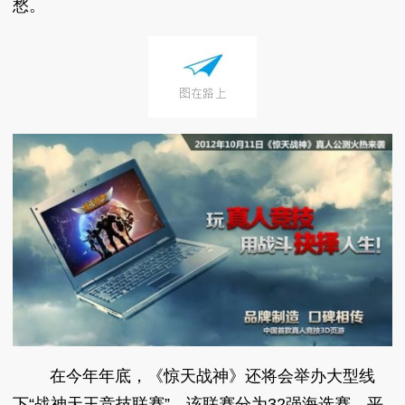
愁。
在今年年底，《惊天战神》还将会举办大型线
下“战神天王竞技联赛”，该联赛分为32强海选赛、平