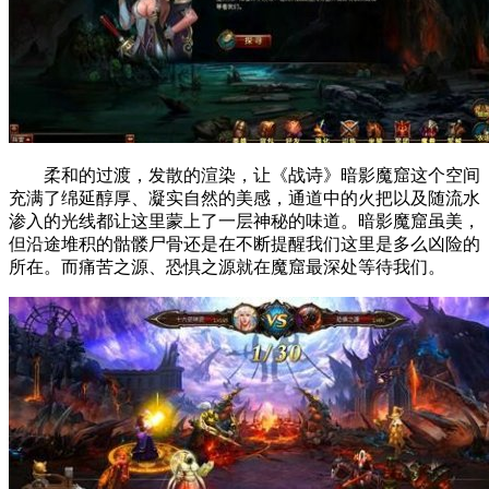
柔和的过渡，发散的渲染，让《战诗》暗影魔窟这个空间
充满了绵延醇厚、凝实自然的美感，通道中的火把以及随流水
渗入的光线都让这里蒙上了一层神秘的味道。暗影魔窟虽美，
但沿途堆积的骷髅尸骨还是在不断提醒我们这里是多么凶险的
所在。而痛苦之源、恐惧之源就在魔窟最深处等待我们。