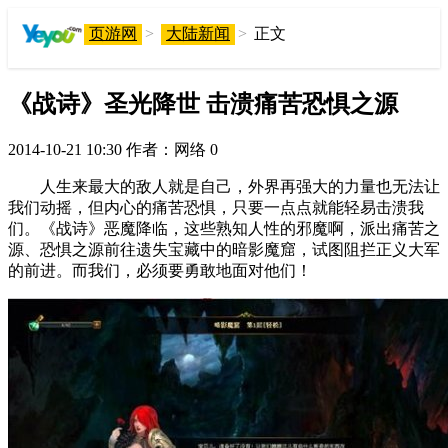
页游网
>
大陆新闻
>
正文
《战诗》圣光降世 击溃痛苦恐惧之源
2014-10-21 10:30
作者：网络
0
人生来最大的敌人就是自己，外界再强大的力量也无法让
我们动摇，但内心的痛苦恐惧，只要一点点就能轻易击溃我
们。《战诗》恶魔降临，这些熟知人性的邪魔啊，派出痛苦之
源、恐惧之源前往遗失宝藏中的暗影魔窟，试图阻拦正义大军
的前进。而我们，必须要勇敢地面对他们！