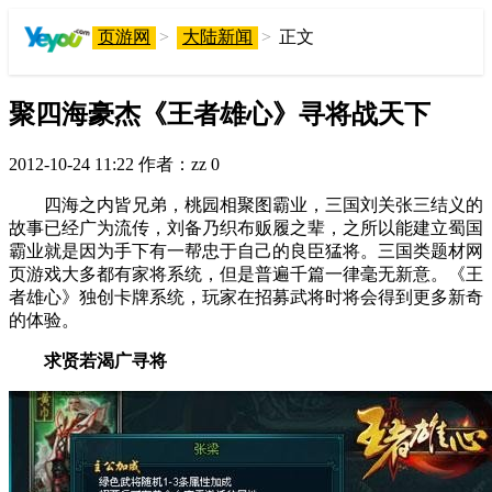
页游网
>
大陆新闻
>
正文
聚四海豪杰《王者雄心》寻将战天下
2012-10-24 11:22
作者：zz
0
四海之内皆兄弟，桃园相聚图霸业，三国刘关张三结义的
故事已经广为流传，刘备乃织布贩履之辈，之所以能建立蜀国
霸业就是因为手下有一帮忠于自己的良臣猛将。三国类题材网
页游戏大多都有家将系统，但是普遍千篇一律毫无新意。《王
者雄心》独创卡牌系统，玩家在招募武将时将会得到更多新奇
的体验。
求贤若渴广寻将