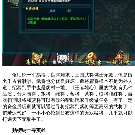
俗话说千军易得，良将难求，三国武将谋士无数，但是留
名千古者渺渺。武将也分优良好坏，叛将庸将根本不足为外人
道，招募到手中也是废材一堆。《王者雄心》里的武将有几种
品质，分为庸将，叛将，绿将，蓝将，紫将，橙将和红将，游
戏初期绿将和蓝将可以有效的帮助玩家升级做任务，有了一定
的资金后玩家就可以通过寻将招募到紫将等更高级的武将了，
倘若运气好，一不小心招到吕布这样的无双猛将，几乎就可以
打遍天下无敌手了。
贴榜纳士寻英雄