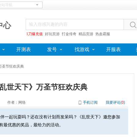
中心
1刀爆充值
好玩页游
打金传奇
精品页游
热血霸服
开测表
发号
找游戏
开服表
万圣节狂欢庆典
乱世天下》万圣节狂欢庆典
作者：网络
手机订阅
我要评论(
0
)
伴一起玩耍吗？还在没有计划而发呆吗？《乱世天下》邀您参加
有最优惠的奖品，最给力的活动。