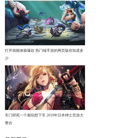
打开就能体验爆款 热门端手游的网页版你知道多
少
车门焊死一个都别想下车 2019年日本绅士页游大
整合