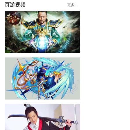
页游视频
更多 +
赤月传说2
03-10
《赤月传说2》张涵予片场视
频
赛尔号
02-10
《赛尔号》天尊啸傲白虎介