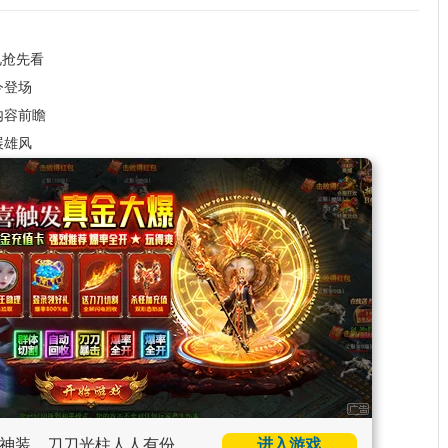
礼抢先看
今登场
内容前瞻
展雄风
神装，刀刀光柱人人有份。
进入游戏