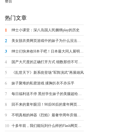
整合
热门文章
1
绅士小课堂：深八岛国人民捆绑play的历史
2
美女脱衣类网页游戏中的妹子为什么没法被脱光？
3
绅士们快来收H本子吧！日本最大同人展明日开幕
4
国产大尺度的正确打开方式 细数那些不可描述的羞羞页游
5
《乱世天下》新系统登场“军阵演武”再展雄风
6
妹子聚堆的私密游戏 揉胸扒衣不亦乐乎
7
每日福利送不停 黑丝学生妹子的美腿超给力诱惑
8
回不来的童年眼泪！90后00后的童年网页游戏大盘点
9
不明真相的神器《烈焰》最奢华周年庆领跑全球
10
十多年前，我们能玩到什么样的Flash网页小游戏？