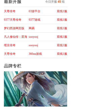
最新开服
今日开服
45
组
天尊传奇
03游平台
双线1服
9377天尊传奇
9377游戏
双线1服
梦幻西游网页版
网易
双线1服
凡人修仙传：星海
sooyooj
双线1服
飞驰
维京传奇
sooyooj
双线1服
天尊传奇
360uu游戏
双线1服
品牌专栏