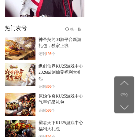
绍＆实战
热门发号
少年群侠传
换一换
12-29
神圣契约03游平台新游
杨洋古装新造型！《少年群
礼包，独家上线
侠传》
还剩
198
个
纵剑仙界KU25游戏中心
2026纵剑仙界福利大礼
包
还剩
300
个
评论
原始传奇KU25游戏中心
气宇轩昂礼包
还剩
500
个
霸者天下KU25游戏中心
福利大礼包