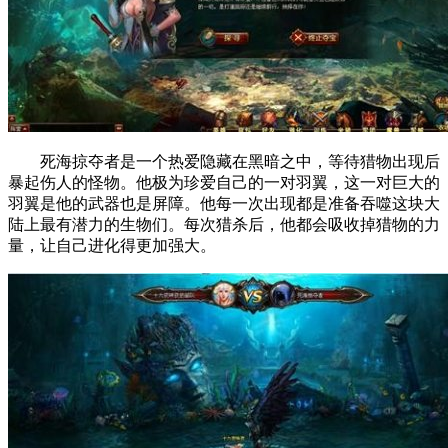
死海掠夺者是一个热爱隐藏在黑暗之中，等待猎物出现后
暴起伤人的怪物。他极为珍爱自己的一对羽翼，这一对巨大的
羽翼是他的武器也是屏障。他每一次出现都是准备吞噬这块大
陆上最有潜力的生物们。每次猎杀后，他都会吸收掉猎物的力
量，让自己进化得更加强大。