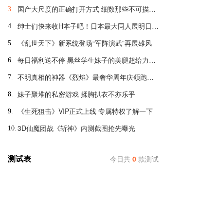
国产大尺度的正确打开方式 细数那些不可描述的羞羞页游
3.
绅士们快来收H本子吧！日本最大同人展明日开幕
4.
《乱世天下》新系统登场“军阵演武”再展雄风
5.
每日福利送不停 黑丝学生妹子的美腿超给力诱惑
6.
不明真相的神器《烈焰》最奢华周年庆领跑全球
7.
妹子聚堆的私密游戏 揉胸扒衣不亦乐乎
8.
《生死狙击》VIP正式上线 专属特权了解一下
9.
3D仙魔团战《斩神》内测截图抢先曝光
10.
测试表
今日共
0
款测试