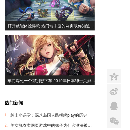
打开就能体验爆款 热门端手游的网页版你知道…
z
车门焊死一个都别想下车 2019年日本绅士页游…
s
热门新闻
q
绅士小课堂：深八岛国人民捆绑play的历史
1.
x
美女脱衣类网页游戏中的妹子为什么没法被脱光？
2.