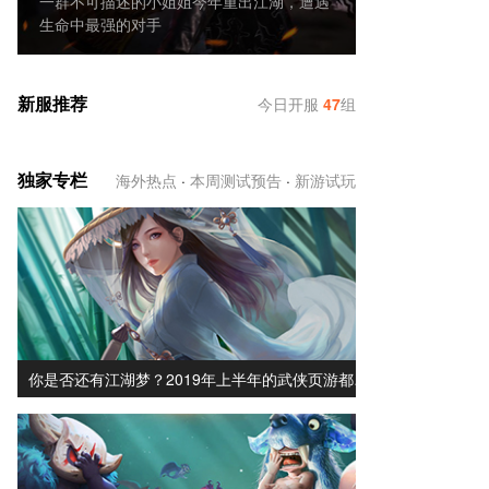
一群不可描述的小姐姐今年重出江湖，遭遇
生命中最强的对手
新服推荐
今日开服
47
组
独家专栏
海外热点
·
本周测试预告
·
新游试玩
你是否还有江湖梦？2019年上半年的武侠页游都…