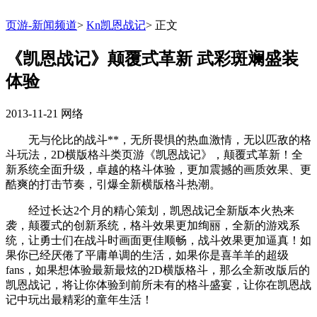
页游-新闻频道
>
Kn凯恩战记
>
正文
《凯恩战记》颠覆式革新 武彩斑斓盛装
体验
2013-11-21
网络
无与伦比的战斗**，无所畏惧的热血激情，无以匹敌的格
斗玩法，2D横版格斗类页游《凯恩战记》，颠覆式革新！全
新系统全面升级，卓越的格斗体验，更加震撼的画质效果、更
酷爽的打击节奏，引爆全新横版格斗热潮。
经过长达2个月的精心策划，凯恩战记全新版本火热来
袭，颠覆式的创新系统，格斗效果更加绚丽，全新的游戏系
统，让勇士们在战斗时画面更佳顺畅，战斗效果更加逼真！如
果你已经厌倦了平庸单调的生活，如果你是喜羊羊的超级
fans，如果想体验最新最炫的2D横版格斗，那么全新改版后的
凯恩战记，将让你体验到前所未有的格斗盛宴，让你在凯恩战
记中玩出最精彩的童年生活！