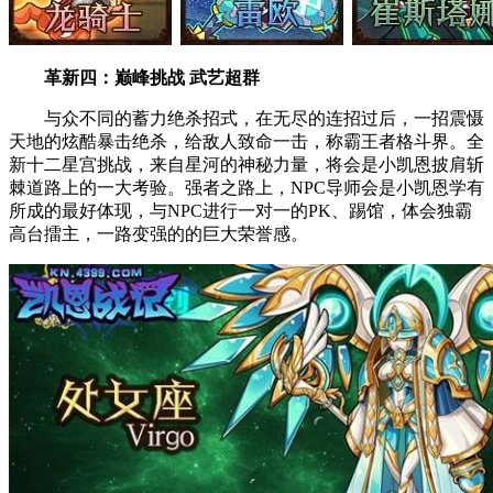
革新四：巅峰挑战 武艺超群
与众不同的蓄力绝杀招式，在无尽的连招过后，一招震慑
天地的炫酷暴击绝杀，给敌人致命一击，称霸王者格斗界。全
新十二星宫挑战，来自星河的神秘力量，将会是小凯恩披肩斩
棘道路上的一大考验。强者之路上，NPC导师会是小凯恩学有
所成的最好体现，与NPC进行一对一的PK、踢馆，体会独霸
高台擂主，一路变强的的巨大荣誉感。