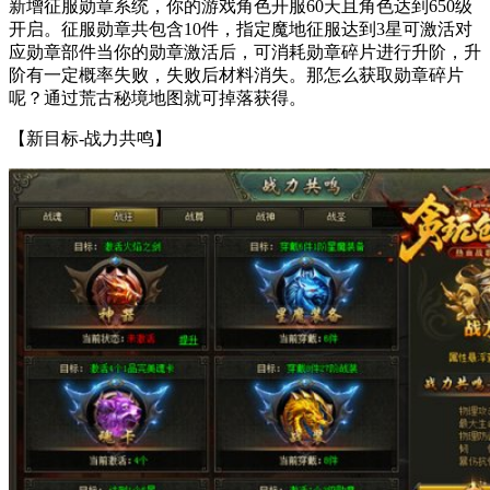
新增征服勋章系统，你的游戏角色开服60天且角色达到650级
开启。征服勋章共包含10件，指定魔地征服达到3星可激活对
应勋章部件当你的勋章激活后，可消耗勋章碎片进行升阶，升
阶有一定概率失败，失败后材料消失。那怎么获取勋章碎片
呢？通过荒古秘境地图就可掉落获得。
【新目标-战力共鸣】