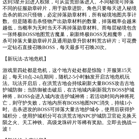
达到3星开启进入权限，可从蛮荒部落进入。不同秘境可掉落
不同的征服勋章碎片，用于勋章进阶。角色只要每天进入秘境
击杀的前20只怪物，必定掉落勋章材料，所有秘境地图共享计
数。但是随着击杀怪物产出勋章材料的数量，掉落概率会越来
越低，当概率为无时当天不再掉落勋章材料。而每层秘境包含
一张终极BOSS地图荒古魔巢，刷新终极BOSS无相魔帝，击
杀可掉落大量勋章碎片及通用勋章升阶材料荒古碎片；可花费
一定钻石直接召唤BOSS，每天最多可召唤20次。
【新玩法-古地危机】
游戏里四处都是危机，这个地方处处都是惊险！开服第15天
起，每天10点-24点期间，随机2-5小时触发开启古地危机玩
法。玩法开启后，在洪荒古地会持续刷新大量BOSS攻击古地
护城防御；当防御被击破后，在古地城内刷新我方BOSS护城
神将，BOSS会进入城内攻击护城神将；若活动时间内神将死
亡，则守护失败，古地内所有BOSS地图NPC消失，持续1小
时。击杀进攻的BOSS可掉落大量古地护城令，使用后获得护
城积分，使用护城积分可在洪荒古地NPC护城防卫官处兑换天
陨之火、天工神铁、高级龙珠碎片等稀有奖励。立即去挑战一
波！