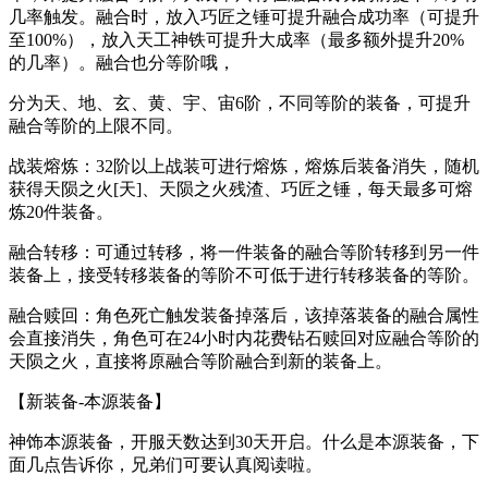
几率触发。融合时，放入巧匠之锤可提升融合成功率（可提升
至100%），放入天工神铁可提升大成率（最多额外提升20%
的几率）。融合也分等阶哦，
分为天、地、玄、黄、宇、宙6阶，不同等阶的装备，可提升
融合等阶的上限不同。
战装熔炼：32阶以上战装可进行熔炼，熔炼后装备消失，随机
获得天陨之火[天]、天陨之火残渣、巧匠之锤，每天最多可熔
炼20件装备。
融合转移：可通过转移，将一件装备的融合等阶转移到另一件
装备上，接受转移装备的等阶不可低于进行转移装备的等阶。
融合赎回：角色死亡触发装备掉落后，该掉落装备的融合属性
会直接消失，角色可在24小时内花费钻石赎回对应融合等阶的
天陨之火，直接将原融合等阶融合到新的装备上。
【新装备-本源装备】
神饰本源装备，开服天数达到30天开启。什么是本源装备，下
面几点告诉你，兄弟们可要认真阅读啦。