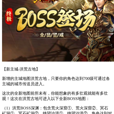
【新主城-洪荒古地】
新增的主城地图洪荒古地，只要你的角色达到700级可通过各
主城的城市传送员进入。
这次的全新地图前所未有，你能想象的有多壮观就能有多壮
观！这次在洪荒古地可进入以下全新BOSS地图：
（1）洪荒BOSS深渊：包含荒火深窟①、荒火深窟②、冥石
矿洞①、冥石矿洞②、绝望沙漠①、绝望沙漠②，角色达到对