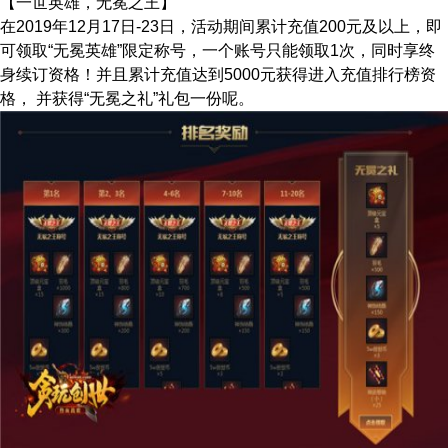
【一世英雄，无冕之王】
在2019年12月17日-23日，活动期间累计充值200元及以上，即
可领取“无冕英雄”限定称号，一个账号只能领取1次，同时享终
身续订资格！并且累计充值达到5000元获得进入充值排行榜资
格， 并获得“无冕之礼”礼包一份呢。