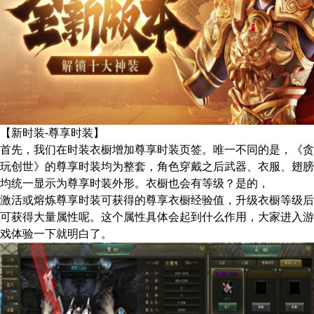
【新时装-尊享时装】
首先，我们在时装衣橱增加尊享时装页签。唯一不同的是，《贪
玩创世》的尊享时装均为整套，角色穿戴之后武器、衣服、翅膀
均统一显示为尊享时装外形。衣橱也会有等级？是的，
激活或熔炼尊享时装可获得的尊享衣橱经验值，升级衣橱等级后
可获得大量属性呢。这个属性具体会起到什么作用，大家进入游
戏体验一下就明白了。