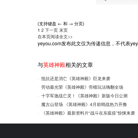
(支持键盘 ← 和 → 分页)
1
2
下一页
末页
在本页阅读全文>>
yeyou.com发布此文仅为传递信息，不代表ye
与
英雄神殿
相关的文章
抵抗还是消亡《英雄神殿》巨龙来袭
·
劳动最光荣《英雄神殿》劳模玩法嗨翻全场
·
十字军激战亡灵！《英雄神殿》新版今日公测
·
魔古山登场 《英雄神殿》4月前哨战热力开撸
·
《英雄神殿》最新资料片“战斗在东瘟疫”惊悚来袭
·