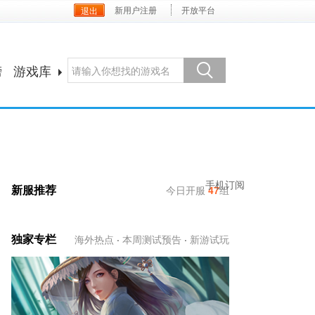
新用户注册
开放平台
榜
游戏库
手机订阅
新服推荐
今日开服
47
组
独家专栏
海外热点
·
本周测试预告
·
新游试玩