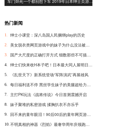
车门焊死一个都别想下车 2019年日本绅士页游…
热门新闻
绅士小课堂：深八岛国人民捆绑play的历史
1.
美女脱衣类网页游戏中的妹子为什么没法被脱光？
2.
国产大尺度的正确打开方式 细数那些不可描述的羞羞页游
3.
绅士们快来收H本子吧！日本最大同人展明日开幕
4.
《乱世天下》新系统登场“军阵演武”再展雄风
5.
每日福利送不停 黑丝学生妹子的美腿超给力诱惑
6.
主打PK玩法《战将传说》今日首测震撼开启
7.
妹子聚堆的私密游戏 揉胸扒衣不亦乐乎
8.
回不来的童年眼泪！90后00后的童年网页游戏大盘点
9.
不明真相的神器《烈焰》最奢华周年庆领跑全球
10.