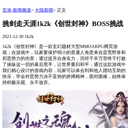
页游-新闻频道
>
大陆新闻
>
正文
挑剑走天涯1k2k《创世封神》BOSS挑战
2021-12-30
1k2k
1k2k《创世封神》是一款玄幻题材大型MMOARPG网页游
戏；在游戏中，玩家要保护弱小的普通人免受来自蛮荒野兽和
邪恶势力的伤害；通过提升自身实力，历经千辛万苦终于打败
了操纵这一切的幕后黑手，让世界重归和平；通过这款游戏中
我们精心设计的游戏内容，玩家可以体会到和他人团结互助的
快乐，学会对恶势力决不妥协的拼搏精神，面对困难，始终保
持积极乐观、永不放弃。