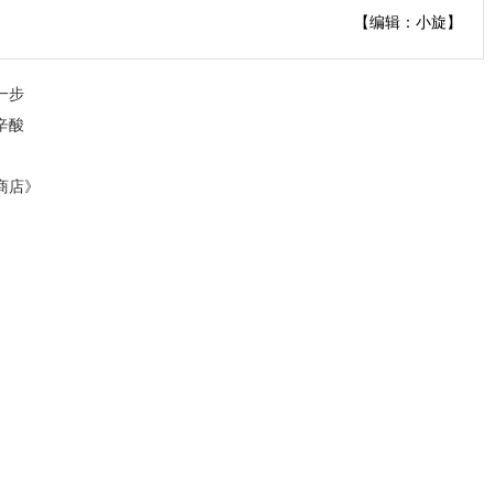
【编辑：小旋】
一步
辛酸
商店》