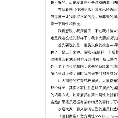
是不够的。店铺发展并不是游戏的唯一的
在我看来《便利商店》其实已经迈出
但是唯一让我觉得不足的是，招募来的雇
换一下属性和档次。
我真想说，我厌倦了，不过我相信未
定是我这么想的那样子，我来大胆的说说
首先要说的是，雇员头像的改变---
种了，是二十来种。嘻嘻~先解释一下喂
次喂养会有30分钟的冷却时间，所以喂
外，名字也可能相同，这是的我经常性地
像也可以上传，届时我的好友们都将成为我
让人期待的打造终极雇员。大家都知
那个样子。其实大家往往忽略了雇员的属
的培养方式。如果雇员在某一属性上就有
当然如果雇员还据有某种物品的喜好，可
欢迎大家一起来谈谈自己的雇员打造
《便利商店》官方网址>>>
http://w