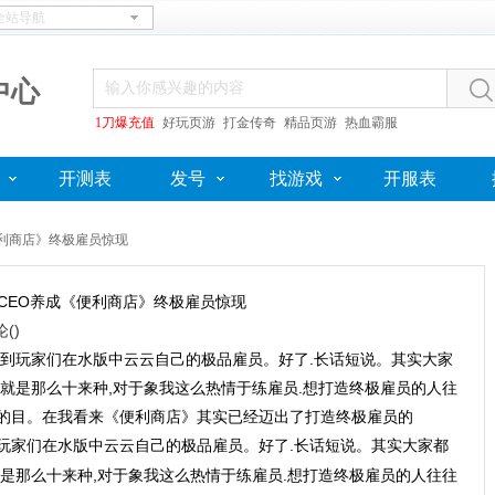
中心
1刀爆充值
好玩页游
打金传奇
精品页游
热血霸服
开测表
发号
找游戏
开服表
便利商店》终极雇员惊现
CEO养成《便利商店》终极雇员惊现
论(
)
到玩家们在水版中云云自己的极品雇员。好了.长话短说。其实大家
就是那么十来种,对于象我这么热情于练雇员.想打造终极雇员的人往
的目。在我看来《便利商店》其实已经迈出了打造终极雇员的
玩家们在水版中云云自己的极品雇员。好了.长话短说。其实大家都
是那么十来种,对于象我这么热情于练雇员.想打造终极雇员的人往往