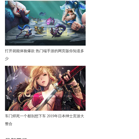
打开就能体验爆款 热门端手游的网页版你知道多
少
车门焊死一个都别想下车 2019年日本绅士页游大
整合