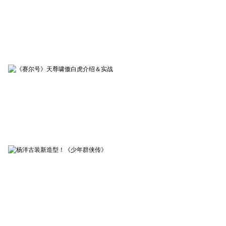
赤月传说2
03-10
《赤月传说2》张涵予片场视
频
赛尔号
02-10
《赛尔号》天尊啸傲白虎介
绍＆实战