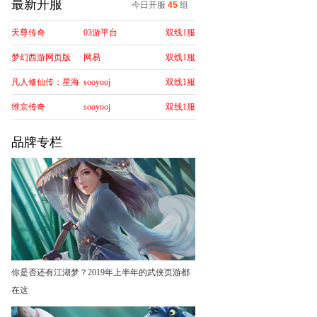
最新开服
今日开服
45
组
天尊传奇
03游平台
双线1服
梦幻西游网页版
网易
双线1服
凡人修仙传：星海
sooyooj
双线1服
飞驰
维京传奇
sooyooj
双线1服
品牌专栏
你是否还有江湖梦？2019年上半年的武侠页游都
在这