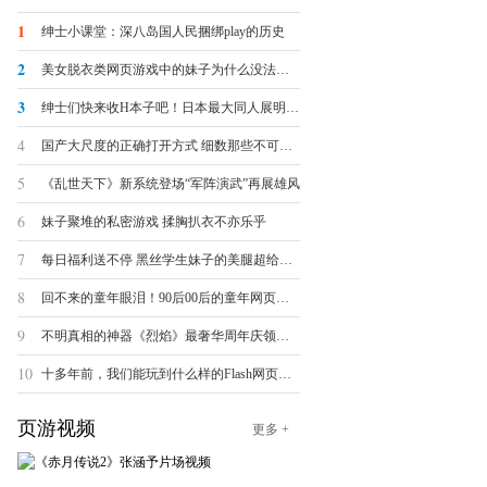
1
绅士小课堂：深八岛国人民捆绑play的历史
2
美女脱衣类网页游戏中的妹子为什么没法被脱光？
3
绅士们快来收H本子吧！日本最大同人展明日开幕
4
国产大尺度的正确打开方式 细数那些不可描述的羞羞页游
5
《乱世天下》新系统登场“军阵演武”再展雄风
6
妹子聚堆的私密游戏 揉胸扒衣不亦乐乎
7
每日福利送不停 黑丝学生妹子的美腿超给力诱惑
8
回不来的童年眼泪！90后00后的童年网页游戏大盘点
9
不明真相的神器《烈焰》最奢华周年庆领跑全球
10
十多年前，我们能玩到什么样的Flash网页小游戏？
页游视频
更多 +