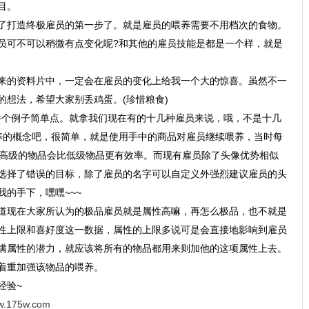
目。
了打造终极雇员的第一步了。就是雇员的喂养需要不用档次的食物。
员可不可以稍微有点变化呢?和其他的雇员技能是都是一个样，就是
来的资料片中，一定会在雇员的变化上给我一个大的惊喜。虽然不一
的想法，希望大家别丢鸡蛋。(珍惜粮食)
-举个例子简单点。就拿我们现在有的十几种雇员来说，哦，不是十几
养的概念吧，很简单，就是使用手中的商品对雇员继续喂养，当时每
养高级的物品会比低级物品更有效率。而现有雇员除了头像优势相似
选择了错误的目标，除了雇员的名字可以自定义外强烈建议雇员的头
的手下，嘿嘿~~~
道现在大家所认为的极品雇员就是属性高嘛，再怎么极品，也不就是
性上限和喜好度这一数据，属性的上限多说可是会直接地影响到雇员
满属性的潜力，就应该将所有的物品都用来则加他的这项属性上去。
着重加强该物品的喂养。
经验~
ww.175w.com