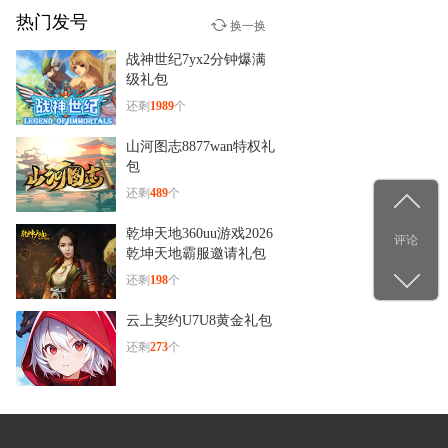
热门发号
少年群侠传
换一换
12-29
战神世纪7yx2分钟爆满
杨洋古装新造型！《少年群
级礼包
侠传》
还剩
1989
个
山河图志8877wan特权礼
包
还剩
489
个
乾坤天地360uu游戏2026
评论
乾坤天地霸服邀请礼包
还剩
198
个
云上契约U7U8黄金礼包
还剩
273
个