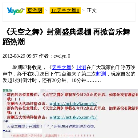
页游网
>
Tn天空之舞II
>
正文
《天空之舞》封测盛典爆棚 再掀音乐舞
蹈热潮
2012-08-29 09:57
作者：evelyn
0
暑期即将收尾，《
天空之舞
》
封测
在广大玩家的千呼万唤
声中，终于在8月28日下午2点迎来了第二次
封测
，玩家自发的
发起封测倒计时，还有20分钟、10分钟………