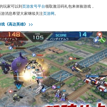
的玩家可以到
页游发号平台
领取激活码礼包来体验游戏，
新游消息希望大家继续关注
页游网
。
戏《高达英雄》 >>