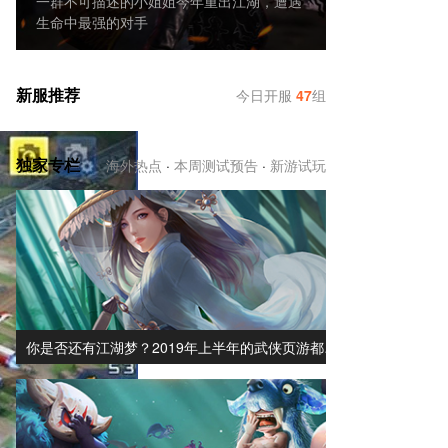
一群不可描述的小姐姐今年重出江湖，遭遇
生命中最强的对手
新服推荐
今日开服
47
组
独家专栏
海外热点
·
本周测试预告
·
新游试玩
你是否还有江湖梦？2019年上半年的武侠页游都…