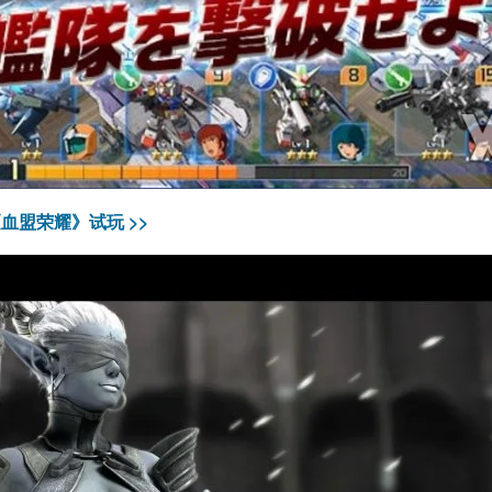
血盟荣耀》试玩 >>