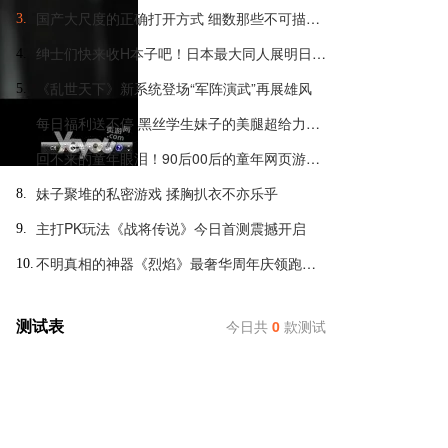
国产大尺度的正确打开方式 细数那些不可描述的羞羞页游
3.
绅士们快来收H本子吧！日本最大同人展明日开幕
4.
《乱世天下》新系统登场“军阵演武”再展雄风
5.
每日福利送不停 黑丝学生妹子的美腿超给力诱惑
6.
回不来的童年眼泪！90后00后的童年网页游戏大盘点
7.
妹子聚堆的私密游戏 揉胸扒衣不亦乐乎
8.
主打PK玩法《战将传说》今日首测震撼开启
9.
不明真相的神器《烈焰》最奢华周年庆领跑全球
10.
测试表
今日共
0
款测试