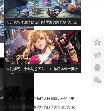
打开就能体验爆款 热门端手游的网页版你知道…
z
s
q
车门焊死一个都别想下车 2019年日本绅士页游…
x
热门新闻
绅士小课堂：深八岛国人民捆绑play的历史
1.
美女脱衣类网页游戏中的妹子为什么没法被脱光？
2.