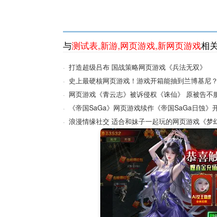
与
测试表
,
新游
,
网页游戏
,
新网页游戏
相
打造超级吕布 国战策略网页游戏《兵法无双》
·
史上最硬核网页游戏！游戏开箱能抽到兰博基尼
·
网页游戏《青云志》被诉侵权《诛仙》 原被告不
·
《帝国SaGa》网页游戏续作《帝国SaGa日蚀》
·
浪漫情缘社交 适合和妹子一起玩的网页游戏《梦
·