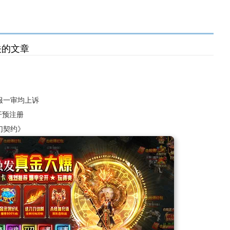
关的文章
？
服一审均上诉
开预注册
幻契约》