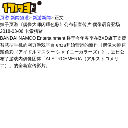
页游-新闻频道
>
新游新闻
>
正文
妹子页游《偶像大师闪耀色彩》公布新宣传片 偶像语音登场
2018-03-06
卡索猪猪
BANDAI NAMCO Entertainment 将于今年春季在BXD旗下支援
智慧型手机的网页游戏平台 enza开始营运的新作《偶像大师 闪
耀色彩（アイドルマスター シャイニーカラーズ）》，近日公
布了游戏内偶像团体「ALSTROEMERIA（アルストロメリ
ア）」的全新宣传影片。