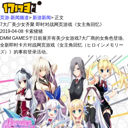
页游-新闻频道
>
新游新闻
>
正文
7大厂美少女齐聚 即时对战网页游戏《女主角回忆》
2019-04-08
卡索猪猪
DMM GAMES于日前展开有美少女游戏7大厂商的女角色登场、
全新即时卡片对战网页游戏《女主角回忆（ヒロインメモリー
ズ）》的事前登录活动。