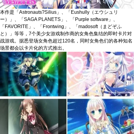
本作是「Astronauts?Silius」、「Eushully（エウシュリ
ー）」、「SAGA PLANETS」、「Purple software」、
「FAVORITE」、「Frontwing」、「madosoft（まどぞふ
と）」等等，7个美少女游戏制作商的女角色集结的即时卡片对
战游戏。据悉登场女角色超过120名，同时女角色们的各种知名
场景都会以卡片化的方式推出。