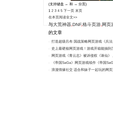
(支持键盘 ← 和 → 分页)
1
2
3
4
5
下一页
末页
在本页阅读全文>>
与
大荒神器
,
DNF
,
格斗页游
,
网页
的文章
打造超级吕布 国战策略网页游戏《兵法
·
史上最硬核网页游戏！游戏开箱能抽到
·
网页游戏《青云志》被诉侵权《诛仙》
·
一审均上诉
《帝国SaGa》网页游戏续作《帝国Sa
·
预注册
浪漫情缘社交 适合和妹子一起玩的网
·
契约》