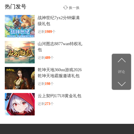
热门发号
少年群侠传
换一换
12-29
战神世纪7yx2分钟爆满
杨洋古装新造型！《少年群
级礼包
侠传》
还剩
1989
个
山河图志8877wan特权礼
包
还剩
489
个
乾坤天地360uu游戏2026
评论
乾坤天地霸服邀请礼包
还剩
198
个
云上契约U7U8黄金礼包
还剩
273
个