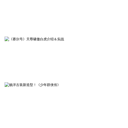
赤月传说2
03-10
《赤月传说2》张涵予片场视
频
赛尔号
02-10
《赛尔号》天尊啸傲白虎介
绍＆实战