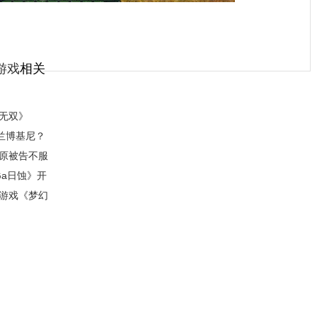
游戏
相关
无双》
兰博基尼？
 原被告不服
Ga日蚀》开
页游戏《梦幻