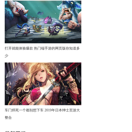
打开就能体验爆款 热门端手游的网页版你知道多
少
车门焊死一个都别想下车 2019年日本绅士页游大
整合