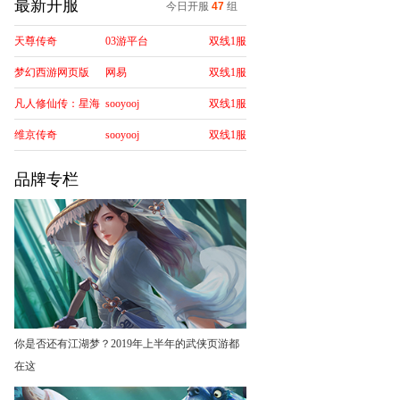
最新开服
今日开服
47
组
天尊传奇
03游平台
双线1服
梦幻西游网页版
网易
双线1服
凡人修仙传：星海
sooyooj
双线1服
飞驰
维京传奇
sooyooj
双线1服
品牌专栏
你是否还有江湖梦？2019年上半年的武侠页游都
在这