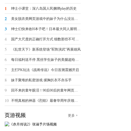
1
绅士小课堂：深八岛国人民捆绑play的历史
2
美女脱衣类网页游戏中的妹子为什么没法被脱光？
3
绅士们快来收H本子吧！日本最大同人展明日开幕
4
国产大尺度的正确打开方式 细数那些不可描述的羞羞页游
5
《乱世天下》新系统登场“军阵演武”再展雄风
6
每日福利送不停 黑丝学生妹子的美腿超给力诱惑
7
主打PK玩法《战将传说》今日首测震撼开启
8
妹子聚堆的私密游戏 揉胸扒衣不亦乐乎
9
回不来的童年眼泪！90后00后的童年网页游戏大盘点
10
不明真相的神器《烈焰》最奢华周年庆领跑全球
页游视频
更多 +