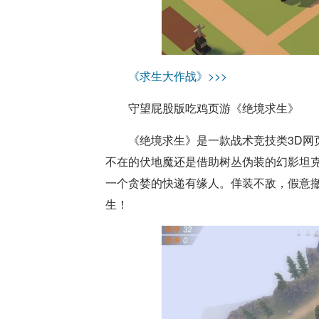
《求生大作战》>>>
守望屁股版吃鸡页游《绝境求生》
《绝境求生》是一款战术竞技类3D网
不在的伏地魔还是借助树丛伪装的幻影坦
一个贪婪的快递有缘人。佯装不敌，假意
生！