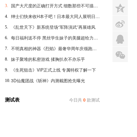
国产大尺度的正确打开方式 细数那些不可描述的羞羞页游
z
3.
绅士们快来收H本子吧！日本最大同人展明日开幕
4.
s
《乱世天下》新系统登场“军阵演武”再展雄风
5.
q
每日福利送不停 黑丝学生妹子的美腿超给力诱惑
6.
不明真相的神器《烈焰》最奢华周年庆领跑全球
7.
x
妹子聚堆的私密游戏 揉胸扒衣不亦乐乎
8.
《生死狙击》VIP正式上线 专属特权了解一下
9.
3D仙魔团战《斩神》内测截图抢先曝光
10.
测试表
今日共
0
款测试