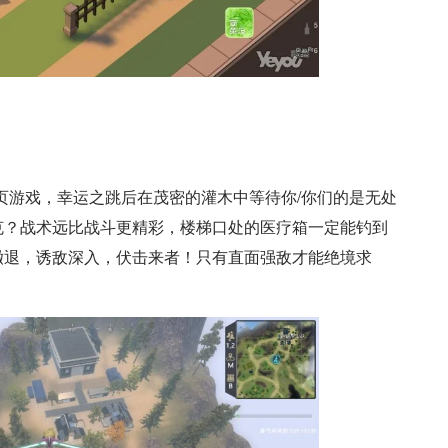
页游戏，幸运之跳后在茂密的灌木中等待你/你们的是无处
克？战术远比战斗更精彩，楼梯口处的医疗箱一定能钓到
撤退，诱敌深入，伏击来者！只有直面强敌才能绝境求