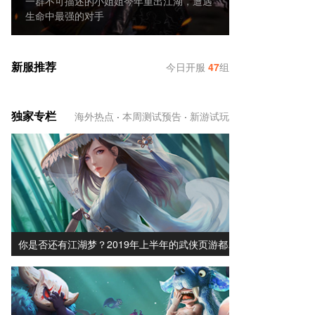
一群不可描述的小姐姐今年重出江湖，遭遇
生命中最强的对手
新服推荐
今日开服
47
组
独家专栏
海外热点
·
本周测试预告
·
新游试玩
你是否还有江湖梦？2019年上半年的武侠页游都…