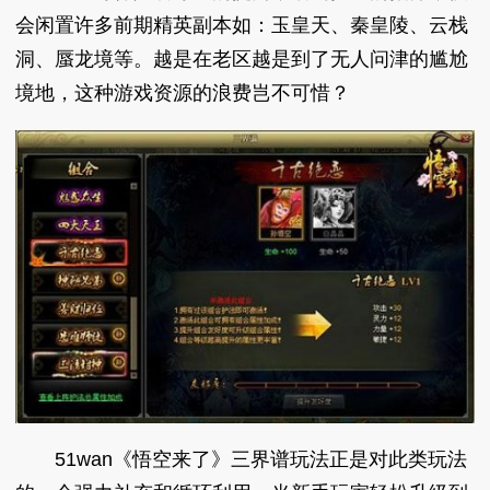
会闲置许多前期精英副本如：玉皇天、秦皇陵、云栈
洞、蜃龙境等。越是在老区越是到了无人问津的尴尬
境地，这种游戏资源的浪费岂不可惜？
51wan《悟空来了》三界谱玩法正是对此类玩法