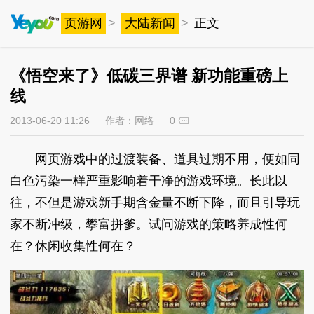
页游网
>
大陆新闻
>
正文
《悟空来了》低碳三界谱 新功能重磅上
线
2013-06-20 11:26
作者：网络
0
网页游戏中的过渡装备、道具过期不用，便如同
白色污染一样严重影响着干净的游戏环境。长此以
往，不但是游戏新手期含金量不断下降，而且引导玩
家不断冲级，攀富拼爹。试问游戏的策略养成性何
在？休闲收集性何在？