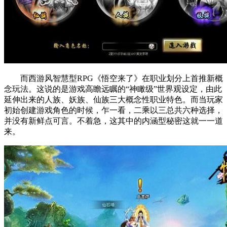
而西游风智慧型RPG《悟空来了》在职业划分上首推新概
念玩法。这说的是游戏高瞻远瞩的“神瞰级”世界观设定，由此
延伸出来的人族、妖族、仙族三大概念性职业特色。而当玩家
初始创建游戏角色的时候，乍一看，二乘以三总共六种选择，
并没有新鲜点可言。不着急，这其中的内涵型秘密这就一一道
来。