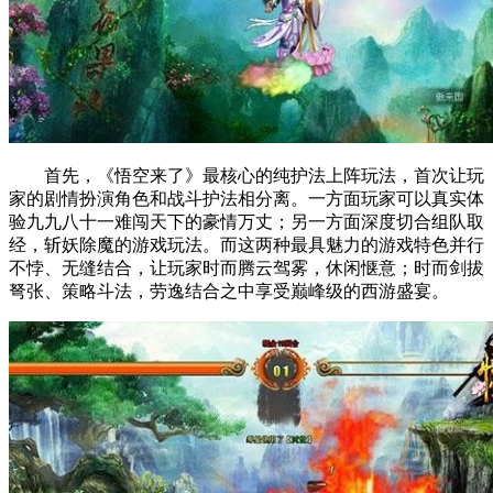
首先，《悟空来了》最核心的纯护法上阵玩法，首次让玩
家的剧情扮演角色和战斗护法相分离。一方面玩家可以真实体
验九九八十一难闯天下的豪情万丈；另一方面深度切合组队取
经，斩妖除魔的游戏玩法。而这两种最具魅力的游戏特色并行
不悖、无缝结合，让玩家时而腾云驾雾，休闲惬意；时而剑拔
弩张、策略斗法，劳逸结合之中享受巅峰级的西游盛宴。