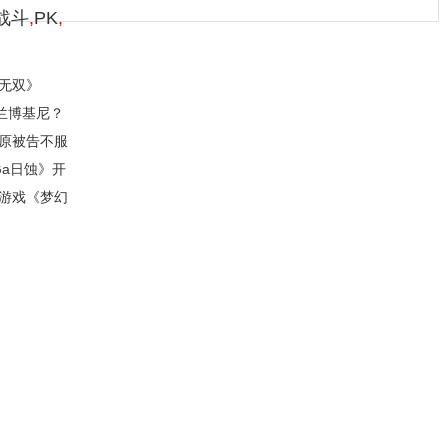
战斗
,
PK
,
无双》
兰博基尼？
 原被告不服
Ga日蚀》开
页游戏《梦幻