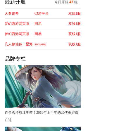
最新开服
今日开服
47
组
天尊传奇
03游平台
双线1服
梦幻西游网页版
网易
双线1服
梦幻西游网页版
网易
双线1服
凡人修仙传：星海
sooyooj
双线1服
飞驰
品牌专栏
你是否还有江湖梦？2019年上半年的武侠页游都
在这