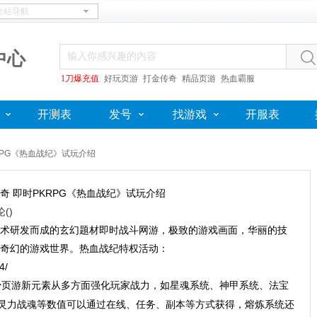
中心
1刀爆充值
好玩页游
打金传奇
精品页游
热血霸服
开测表
发号
找游戏
开服表
RPG《热血战纪》试玩介绍
奇 即时PKRPG《热血战纪》试玩介绍
论(
)
术研发而成的玄幻题材即时战斗网游，极致的游戏画面，华丽的技
出奇幻的游戏世界。热血战纪特权活动：
4/
不少页游新元素从多方面强化玩家战力，如星魂系统、神甲系统、法宝
灵力战魂等数值可以通过在线、任务、副本等方式获得，熔炼系统还