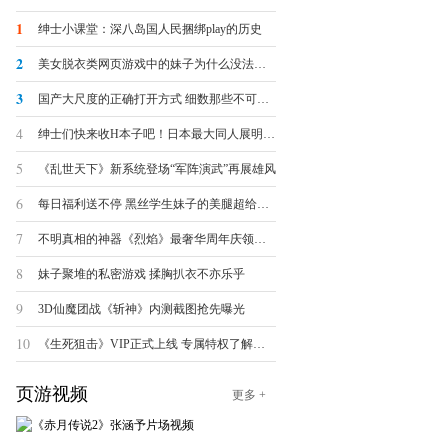
1
绅士小课堂：深八岛国人民捆绑play的历史
2
美女脱衣类网页游戏中的妹子为什么没法被脱光？
3
国产大尺度的正确打开方式 细数那些不可描述的羞羞页游
4
绅士们快来收H本子吧！日本最大同人展明日开幕
5
《乱世天下》新系统登场“军阵演武”再展雄风
6
每日福利送不停 黑丝学生妹子的美腿超给力诱惑
7
不明真相的神器《烈焰》最奢华周年庆领跑全球
8
妹子聚堆的私密游戏 揉胸扒衣不亦乐乎
9
3D仙魔团战《斩神》内测截图抢先曝光
10
《生死狙击》VIP正式上线 专属特权了解一下
页游视频
更多 +