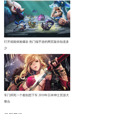
打开就能体验爆款 热门端手游的网页版你知道多
少
车门焊死一个都别想下车 2019年日本绅士页游大
整合