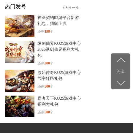
热门发号
少年群侠传
换一换
12-29
神圣契约03游平台新游
杨洋古装新造型！《少年群
礼包，独家上线
侠传》
还剩
198
个
纵剑仙界KU25游戏中心
2026纵剑仙界福利大礼
包
还剩
300
个
评论
原始传奇KU25游戏中心
气宇轩昂礼包
还剩
500
个
霸者天下KU25游戏中心
福利大礼包
还剩
500
个
战神世纪7yx2分钟爆满
级礼包