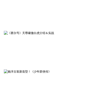
赤月传说2
03-10
《赤月传说2》张涵予片场视
频
赛尔号
02-10
《赛尔号》天尊啸傲白虎介
绍＆实战