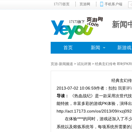
17173首页
页游网
手机客户端
17173旗下
新闻
首页
新闻
新游戏
页游-新闻频道
>
试玩评测
> 经典玄幻传奇 即时PK
经典玄幻传
2013-07-02 10:06:59
作者：扣扣
我要评
导读：
《热血战纪》是一款采用次世代技
能特效，丰富多彩的游戏PK体验，演绎
http://act.17173.com/os/2013/09/rxzj092
在体验****的同时，游戏还加入了
系统以及熔炼系统等，每项系统所需要的