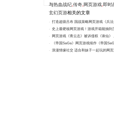
与
热血战纪
,
传奇
,
网页游戏
,
即时
玄幻页游
相关的文章
打造超级吕布 国战策略网页游戏《兵法
·
史上最硬核网页游戏！游戏开箱能抽到
·
网页游戏《青云志》被诉侵权《诛仙》
·
一审均上诉
《帝国SaGa》网页游戏续作《帝国Sa
·
预注册
浪漫情缘社交 适合和妹子一起玩的网
·
契约》