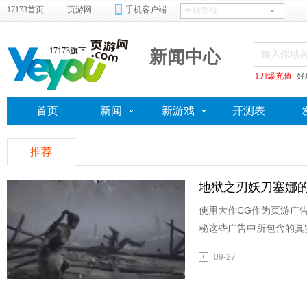
17173首页
页游网
手机客户端
17173旗下
新闻中心
1刀爆充值
好
首页
新闻
新游戏
开测表
推荐
地狱之刃妖刀塞娜的
使用大作CG作为页游广
秘这些广告中所包含的真
09-27