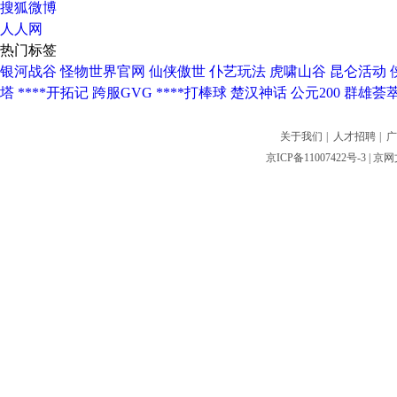
搜狐微博
人人网
热门标签
银河战谷
怪物世界官网
仙侠傲世
仆艺玩法
虎啸山谷
昆仑活动
塔
****开拓记
跨服GVG
****打棒球
楚汉神话
公元200
群雄荟
关于我们
|
人才招聘
|
广
京ICP备11007422号-3
| 京网文