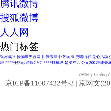
腾讯微博
搜狐微博
人人网
热门标签
银河战谷
怪物世界官网
仙侠傲世
仆艺玩法
虎啸山谷
昆仑活动
塔
****开拓记
跨服GVG
****打棒球
楚汉神话
公元200
群雄荟
关于我们
|
人才招聘
|
广
京ICP备11007422号-3
| 京网文(201