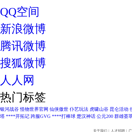
QQ空间
新浪微博
腾讯微博
搜狐微博
人人网
热门标签
银河战谷
怪物世界官网
仙侠傲世
仆艺玩法
虎啸山谷
昆仑活动
塔
****开拓记
跨服GVG
****打棒球
楚汉神话
公元200
群雄荟
关于我们
|
人才招聘
|
广