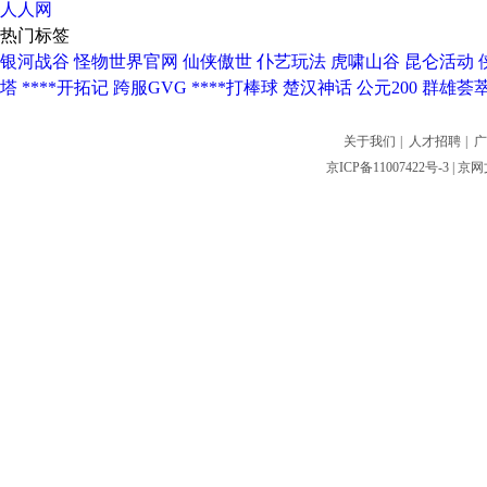
人人网
热门标签
银河战谷
怪物世界官网
仙侠傲世
仆艺玩法
虎啸山谷
昆仑活动
塔
****开拓记
跨服GVG
****打棒球
楚汉神话
公元200
群雄荟
关于我们
|
人才招聘
|
广
京ICP备11007422号-3
| 京网文